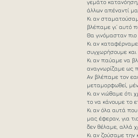
γεμάτο κατανόηση, 
άλλων απέναντί μα
Κι αν σταματούσαμ
βλέπαμε γι’ αυτό 
Θα γινόμασταν πιο 
Κι αν καταφέρναμε
συγχωρήσουμε και 
Κι αν παύαμε να β
αναγνωρίζαμε ως π
Αν βλέπαμε τον εαυ
μεταμορφωθεί, μέν
Κι αν νιώθαμε ότι 
το να κάνουμε το 
Κι αν όλα αυτά πο
μας έφεραν, για τι
δεν θέλαμε, αλλά 
Κι αν ζούσαμε την 