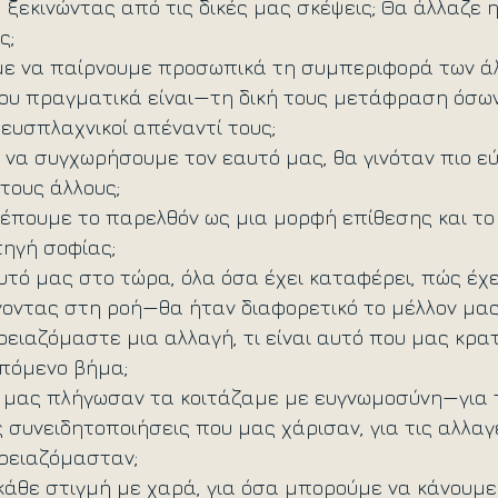
ξεκινώντας από τις δικές μας σκέψεις; Θα άλλαζε 
ς;
ε να παίρνουμε προσωπικά τη συμπεριφορά των άλ
που πραγματικά είναι—τη δική τους μετάφραση όσων 
ευσπλαχνικοί απέναντί τους;
 να συγχωρήσουμε τον εαυτό μας, θα γινόταν πιο εύ
τους άλλους;
λέπουμε το παρελθόν ως μια μορφή επίθεσης και το
ηγή σοφίας; 
τό μας στο τώρα, όλα όσα έχει καταφέρει, πώς έχει
οντας στη ροή—θα ήταν διαφορετικό το μέλλον μας
χρειαζόμαστε μια αλλαγή, τι είναι αυτό που μας κρα
επόμενο βήμα;
υ μας πλήγωσαν τα κοιτάζαμε με ευγνωμοσύνη—για 
ς συνειδητοποιήσεις που μας χάρισαν, για τις αλλαγέ
χρειαζόμασταν;
κάθε στιγμή με χαρά, για όσα μπορούμε να κάνουμε 