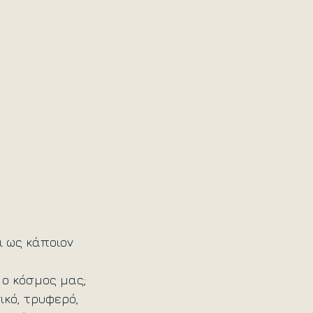
ι ως κάποιον 
 ο κόσμος μας;
κό, τρυφερό, 