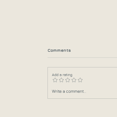
Comments
Add a rating
Η ειρήνη έρχεται όταν
Write a comment...
δίνουμε στον καθένα την
θέση που του ανήκει