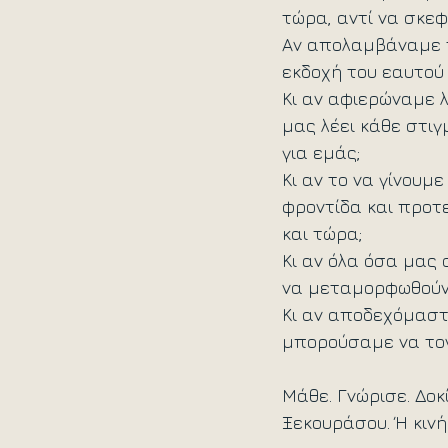
τώρα, αντί να σκε
Αν απολαμβάναμε τ
εκδοχή του εαυτού 
Κι αν αφιερώναμε 
μας λέει κάθε στιγ
για εμάς;
Κι αν το να γίνουμ
φροντίδα και προτ
και τώρα;
Κι αν όλα όσα μας
να μεταμορφωθούν;
Κι αν αποδεχόμαστ
μπορούσαμε να τον
Μάθε. Γνώρισε. Δοκ
Ξεκουράσου. Ή κινή