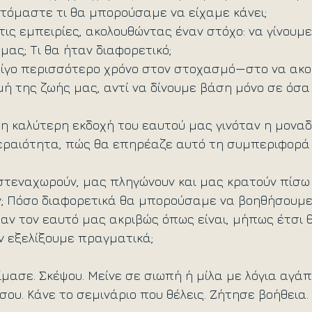
φτόμαστε τι θα μπορούσαμε να είχαμε κάνει;
ις εμπειρίες, ακολουθώντας έναν στόχο: να γίνουμε
μας; Τι θα ήταν διαφορετικό;
λίγο περισσότερο χρόνο στον στοχασμό—στο να ακο
μή της ζωής μας, αντί να δίνουμε βάση μόνο σε όσα λ
ε η καλύτερη εκδοχή του εαυτού μας γινόταν η μοναδ
εραιότητα, πώς θα επηρέαζε αυτό τη συμπεριφορά
 στεναχωρούν, μας πληγώνουν και μας κρατούν πίσ
 Πόσο διαφορετικά θα μπορούσαμε να βοηθήσουμε 
αν τον εαυτό μας ακριβώς όπως είναι, μήπως έτσι 
 εξελίξουμε πραγματικά;
ίμασε. Σκέψου. Μείνε σε σιωπή ή μίλα με λόγια αγάπ
σου. Κάνε το σεμινάριο που θέλεις. Ζήτησε βοήθεια.