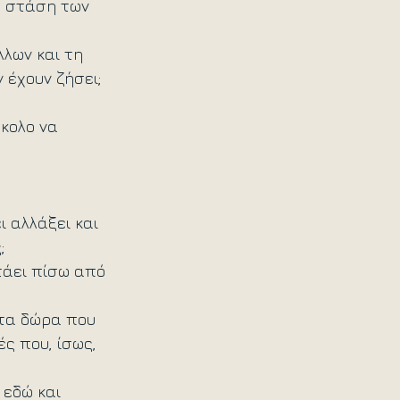
η στάση των 
λων και τη 
έχουν ζήσει; 
κολο να 
 
 αλλάξει και 
;
τάει πίσω από 
τα δώρα που 
ς που, ίσως, 
εδώ και 