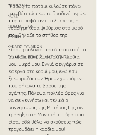
ΠΕΡΙΒΟΛΗ
"Καθώς το ποτάμι κυλούσε πάνω 
στα βότσαλα και το βραδινό Γεράκι 
ΝΟΥΣ
περιστρεφόταν στο λυκόφως, η 
ΦΟΡΟΛΟΓΙΚΑ
νεαρή μητέρα ψιθύρισε στο μωρό 
που θήλαζε το στήθος της. 
ΤΡΟΦΗ
ΚΥΚΛΟΣ ΓΥΝΑΙΚΩΝ
Είσαι η ευλογία που έπεσε από τα 
αστέρια και ρίζωσε στην καρδιά 
ΓΥΝΑΙΚΕΙΑ ΕΠΙΧΕΙΡΗΜΑΤΙΚΟΤΗΤΑ
μου, μικρό μου. Εννιά φεγγάρια σε 
έφερνα στο κορμί μου, ενώ εσύ 
ξεκουραζόσουν. Ήμουν χαρούμενη 
που σήκωνα το βάρος της 
αγάπης. Πάλεψα πολλές ώρες για 
να σε γεννήσω και τελικά ο 
μαγνητισμός της Μητέρας Γης σε 
τράβηξε στο Μονοπάτι. Τώρα που 
είσαι εδώ θέλω να ακούσεις πώς 
τραγουδάει η καρδιά μου! 