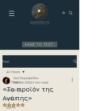
ΚΑΝΕ ΤΟ ΤΕΣΤ
Post
All Posts
Ζωή Σαραφείδου
All Posts
Dec 26, 2023
2 min read
«Το προϊόν της
ΦΡΟΝΤΙΔΑ
Αγάπης»
ΑΝΑΣΑ
Rated NaN out of 5 stars.
ΣΩΜΑ