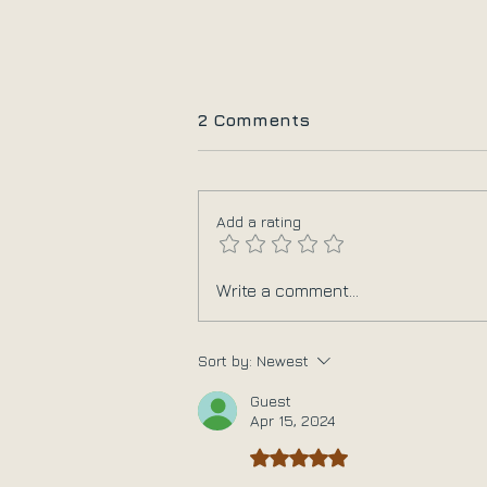
2 Comments
Add a rating
5+1 τρόποι να
Write a comment...
εξασφαλίσεις τα
χρήματα των διακοπών
σου
Sort by:
Newest
Guest
Apr 15, 2024
Rated 5 out of 5 stars.