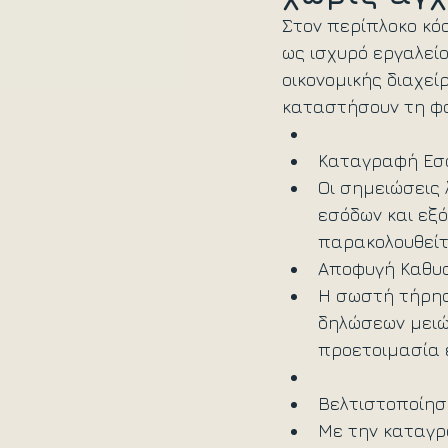
Στον περίπλοκο κό
ως ισχυρό εργαλεί
οικονομικής διαχεί
καταστήσουν τη φο
Καταγραφή Εσό
Οι σημειώσεις
εσόδων και εξό
παρακολουθείτ
Αποφυγή Καθυσ
Η σωστή τήρησ
δηλώσεων μειών
προετοιμασία ε
Βελτιστοποίησ
Με την καταγρ