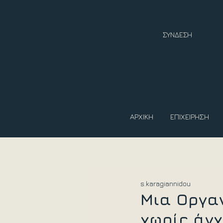
ΣΥΝΔΕΣΗ
ΑΡΧΙΚΗ
ΕΠΙΧΕΙΡΗΣΗ
s.karagiannidou
Μια Οργα
χωρίς άγ