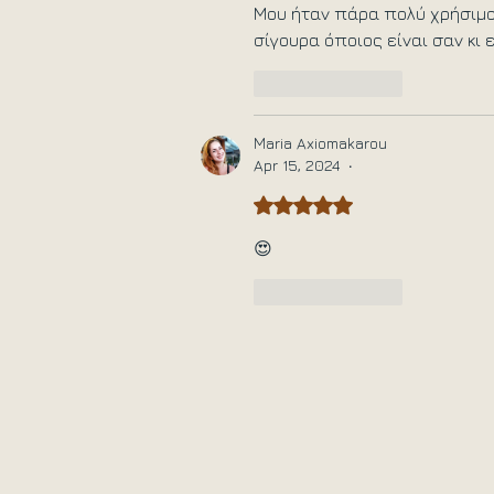
Μου ήταν πάρα πολύ χρήσιμο 
σίγουρα όποιος είναι σαν κι
Like
Reply
Μaria Axiomakarou
Apr 15, 2024
•
Rated 5 out of 5 stars.
😍
Like
Reply