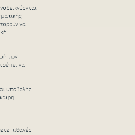
ναδεικνύονται 
σματικής 
πορούν να 
κή.
φή των 
τρέπει να 
αι υποβολής 
καιρη 
ετε πιθανές 