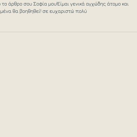
το άρθρο σου Σοφία μου!Είμαι γενικά αγχώδης άτομο και 
 εμένα θα βοηθηθεί! σε ευχαριστώ πολύ