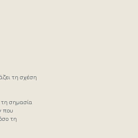
άζει τη σχέση 
ε τη σημασία 
ν που 
όσο τη 