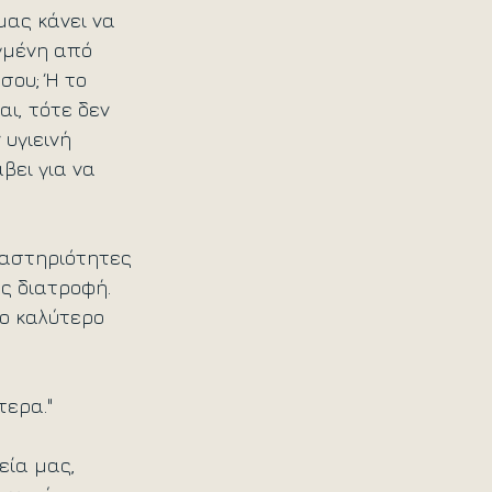
μας κάνει να 
γμένη από 
σου; Ή το 
αι, τότε δεν 
υγιεινή 
βει για να 
ραστηριότητες 
ς διατροφή. 
ο καλύτερο 
τερα."
εία μας, 