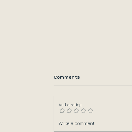
Comments
Add a rating
10+1 Πράγματα που
Write a comment...
Χρειάζεται να Αφήσουμε