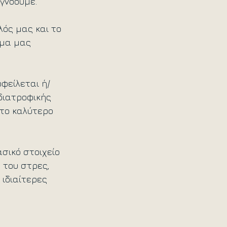
αγνοούμε.
ός μας και το 
μα μας 
φείλεται ή/
διατροφικής 
 το καλύτερο 
σικό στοιχείο 
 του στρες, 
 ιδιαίτερες 