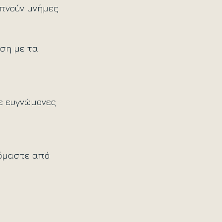
υπνούν μνήμες 
έση με τα 
ε ευγνώμονες 
υόμαστε από 