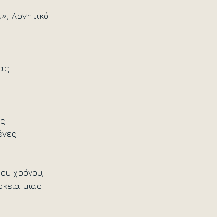
», Αρνητικό 
ας.
ς 
ένες 
ου χρόνου, 
κεια μιας 