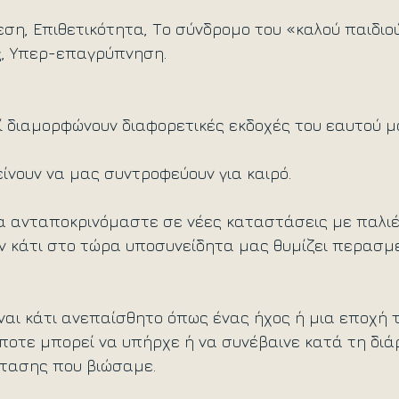
η, Επιθετικότητα, Το σύνδρομο του «καλού παιδιού
ς, Υπερ-επαγρύπνηση.
ί διαμορφώνουν διαφορετικές εκδοχές του εαυτού μ
είνουν να μας συντροφεύουν για καιρό.
να ανταποκρινόμαστε σε νέες καταστάσεις με παλιέ
 κάτι στο τώρα υποσυνείδητα μας θυμίζει περασμ
αι κάτι ανεπαίσθητο όπως ένας ήχος ή μια εποχή τ
ποτε μπορεί να υπήρχε ή να συνέβαινε κατά τη διάρ
τασης που βιώσαμε.